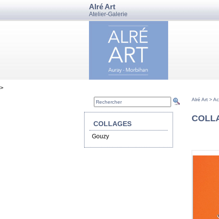
Alré Art
Atelier-Galerie
>
Alré Art >
Ac
COLL
COLLAGES
Gouzy