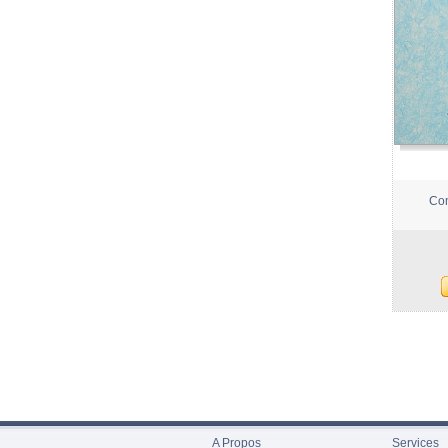
Com
A Propos
Services